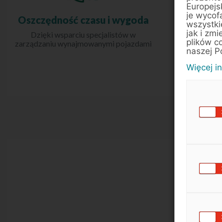
Europejs
je wycof
Oszczędność czasu i wygoda
Zach
wszystki
i
jak i zmi
Dzięki wsparciu specjalistów w
plików c
zarządzaniu wynajmowanymi pojazdami
Wynajem ni
naszej P
Więcej i