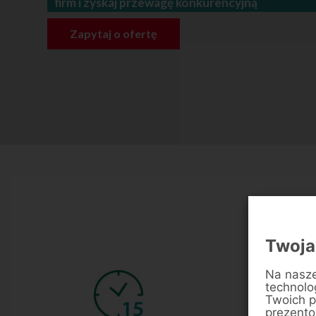
firm i zyskaj przewagę konkurencyjną
Zapytaj o ofertę
Twoja
Na nasze
technolo
Twoich p
prezentow