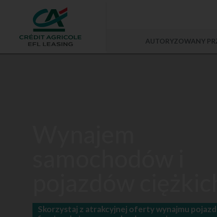
AUTORYZOWANY
PR
Wynajem
samochodów i
pojazdów ciężkic
Skorzystaj z atrakcyjnej oferty wynajmu pojaz