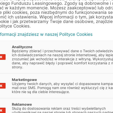
kiego Funduszu Leasingowego. Zgody są dobrowolne i
ać w każdym momencie. Możesz zaakceptować lub odr
owanie zdolności
Szerokie spek
e pliki cookies, poza niezbędnymi do funkcjonowania se
nwestycyjnych
możliwości
enić ich ustawienia. Więcej informacji o tym, jak korzyst
ookie i jak przetwarzamy Twoje dane osobowe, znajdzi
e blokuje kapitału własnego
Dla każdego rodzaju
olityce Cookies.
twojej firmy
nformacji znajdziesz w naszej Polityce Cookies
Analityczne
Będziemy zbierać i przechowywać dane o Twoich odwiedzin
ich doświadczeniach na naszej stronie internetowej, aby lepie
zrozumieć jak wchodzisz w interakcje z witryną. Wykorzystu
dane, aby naprawić błędy i poprawić komfort korzystania z 
strony.
Marketingowe
Użyjemy twoich danych, aby wysyłać ci dopasowane kampan
Warunki finansowania
mail oraz SMS. Pomogą nam one również wykluczyć cię z ka
które nie są dla ciebie interesujące.
Reklamowe
Wydanie pojazdu
Rejestracja i przygotowanie pojaz
Służą do dostosowania reklam oraz treści wyświetlanych
użytkownikowi na naszej stronie lub stronach naszych partn