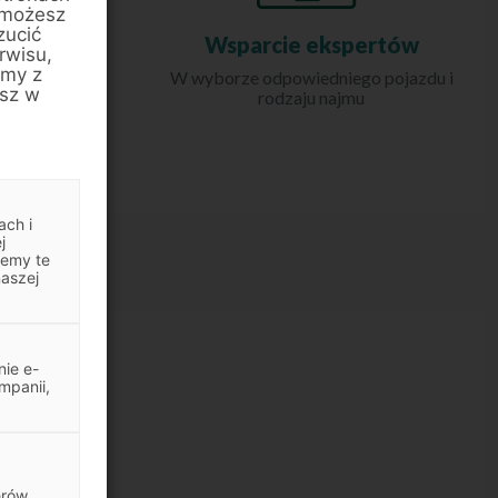
 możesz
zucić
trum
Wsparcie ekspertów
rwisu,
amy z
W wyborze odpowiedniego pojazdu i
esz w
rodzaju najmu
 firm
ach i
j
jemy te
naszej
ie e-
mpanii,
du do wydania
erów