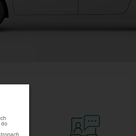
ych
 do
stronach