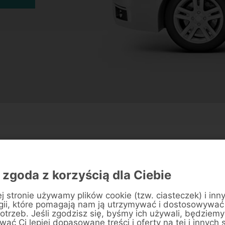
Zalety
 zgoda z korzyścią dla Ciebie
j stronie używamy plików cookie (tzw. ciasteczek) i inn
gii, które pomagają nam ją utrzymywać i dostosowywać
otrzeb. Jeśli zgodzisz się, byśmy ich używali, będziemy
ać Ci lepiej dopasowane treści i oferty na tej i innych 